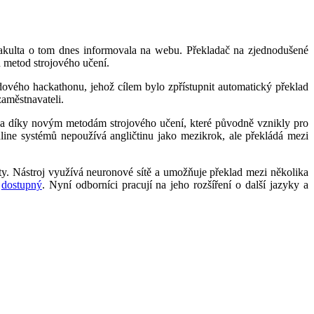
Fakulta o tom dnes informovala na webu. Překladač na zjednodušené
h metod strojového učení.
ového hackathonu, jehož cílem bylo zpřístupnit automatický překlad
zaměstnavateli.
ména díky novým metodám strojového učení, které původně vznikly pro
nline systémů nepoužívá angličtinu jako mezikrok, ale překládá mezi
ty. Nástroj využívá neuronové sítě a umožňuje překlad mezi několika
ě
dostupný
. Nyní odborníci pracují na jeho rozšíření o další jazyky a