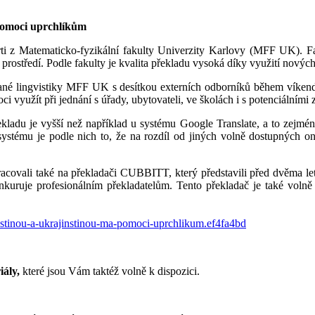
 pomoci uprchlíkům
erti z Matematicko-fyzikální fakulty Univerzity Karlovy (MFF UK). 
rostředí. Podle fakulty je kvalita překladu vysoká díky využití novýc
ané lingvistiky MFF UK s desítkou externích odborníků během víkend
i využít při jednání s úřady, ubytovateli, ve školách i s potenciálními 
řekladu je vyšší než například u systému Google Translate, a to zej
systému je podle nich to, že na rozdíl od jiných volně dostupných o
pracovali také na překladači CUBBITT, který představili před dvěma le
onkuruje profesionálním překladatelům. Tento překladač je také voln
estinou-a-ukrajinstinou-ma-pomoci-uprchlikum.ef4fa4bd
iály
,
které jsou Vám taktéž volně k dispozici.