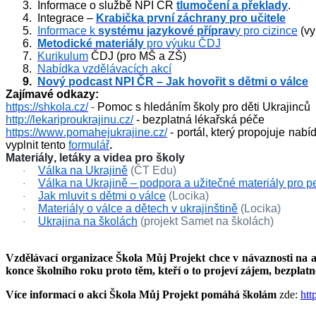
3.
Informace o službě NPI ČR 
tlumočení a překlady
.
4.
Integrace – 
Krabička první záchrany pro učitele
5.
Informace k 
systému jazykové příprav
y pro cizince
 (v
6.
Metodické materiály
 pro výuku ČDJ
7.
Kurikulum
 ČDJ (pro MŠ a ZŠ)
8.
Nabídka vzdělávacích akcí
9.
Nový podcast NPI ČR – Jak hovořit s dětmi o válce
Zajímavé odkazy:
https://shkola.cz/
 - 
Pomoc s hledáním školy pro děti Ukrajinců
http://lekariproukrajinu.cz/
- bezplatná lékařská péče
https://www.pomahejukrajine.cz/
 - portál, který propojuje nab
vyplnit tento 
formulář
.
Materiály, letáky a videa pro školy
Válka na Ukrajině
 (ČT Edu)
·
Válka na Ukrajině – podpora a užitečné materiály pro 
·
Jak mluvit s dětmi o válce
 (Locika)
·
Materiály o válce a dětech v ukrajinštině
 (Locika)
·
Ukrajina na školách
 (projekt Samet na školách)
·
Vzdělávací organizace Škola Můj Projekt chce v návaznosti na a
konce školního roku proto těm, kteří o to projeví zájem, bezplat
Více informací o akci Škola Můj Projekt pomáhá školám
zde:
htt