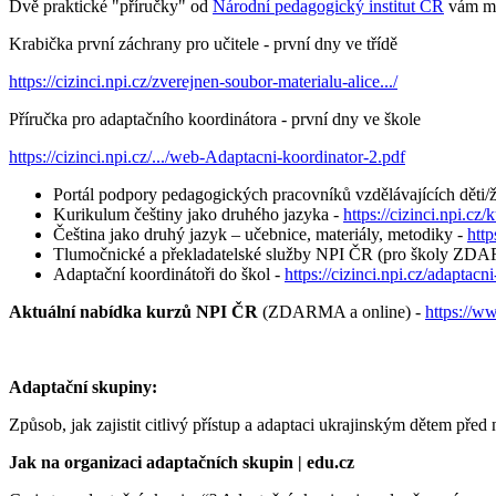
Dvě praktické "příručky" od
Národní pedagogický institut ČR
vám mo
Krabička první záchrany pro učitele - první dny ve třídě
https://cizinci.npi.cz/zverejnen-soubor-materialu-alice.../
Příručka pro adaptačního koordinátora - první dny ve škole
https://cizinci.npi.cz/.../web-Adaptacni-koordinator-2.pdf
Portál podpory pedagogických pracovníků vzdělávajících děti/ž
Kurikulum češtiny jako druhého jazyka -
https://cizinci.npi.cz/
Čeština jako druhý jazyk – učebnice, materiály, metodiky -
http
Tlumočnické a překladatelské služby NPI ČR (pro školy ZD
Adaptační koordinátoři do škol -
https://cizinci.npi.cz/adaptacn
Aktuální nabídka kurzů NPI
ČR
(ZDARMA a online) -
https://w
Adaptační skupiny:
Způsob, jak zajistit citlivý přístup a adaptaci ukrajinským dětem před
Jak na organizaci adaptačních skupin | edu.cz