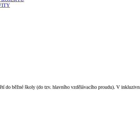
VITY
ětí do běžné školy (do tzv. hlavního vzdělávacího proudu). V inkluzivní