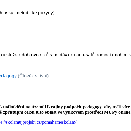
yhlášky, metodické pokyny)
ídku služeb dobrovolníků s poptávkou adresátů pomoci (mohou využ
pedagogy
 (Člověk v tísni)
ktuální dění na území Ukrajiny podpořit pedagogy, aby měli více 
ně zpřístupní celou tuto oblast ve výukovém prostředí MUPy online
ps://skolamujprojekt.cz/pomahameskolam/