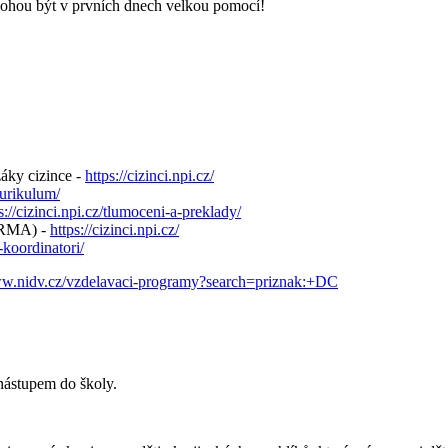
hou být v prvních dnech velkou pomocí!
áky cizince -
https://cizinci.npi.cz/
kurikulum/
s://cizinci.npi.cz/tlumoceni-a-preklady/
ARMA) -
https://cizinci.npi.cz/
i-koordinatori/
ww.nidv.cz/vzdelavaci-programy?search=priznak:+DC
 nástupem do školy.