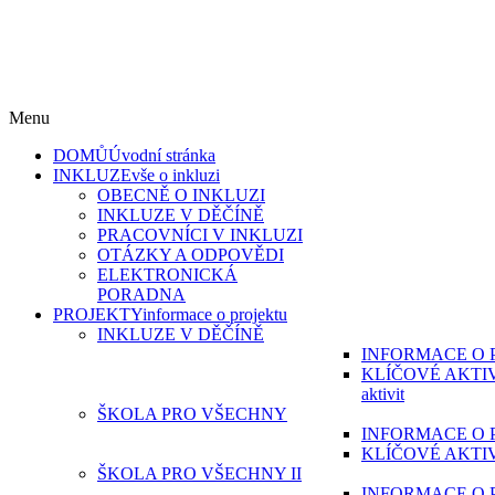
„Škola pro všechny“ reg. č. CZ.02.3.61/0.0/0.0/15_007/0000215 a „Š
s reg. č. CZ.02.3.61/0.0/0.0/17_051/0008814 jsou financovány z Evr
v rámci Operačního programu Výzkum, vývoj a vzdělávání.
Menu
DOMŮ
Úvodní stránka
INKLUZE
vše o inkluzi
OBECNĚ O INKLUZI
INKLUZE V DĚČÍNĚ
PRACOVNÍCI V INKLUZI
OTÁZKY A ODPOVĚDI
ELEKTRONICKÁ
PORADNA
PROJEKTY
informace o projektu
INKLUZE V DĚČÍNĚ
INFORMACE O 
KLÍČOVÉ AKTI
aktivit
ŠKOLA PRO VŠECHNY
INFORMACE O 
KLÍČOVÉ AKTI
ŠKOLA PRO VŠECHNY II
INFORMACE O 