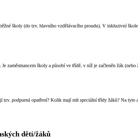
běžné školy (do tzv. hlavního vzdělávacího proudu). V inkluzivní škole
Je zaměstnancem školy a působí ve třídě, v níž je začleněn žák (nebo 
í tzv. podpurná opatření? Kolik mají mít speciální třídy žáků? Na tyto 
nských dětí/žáků