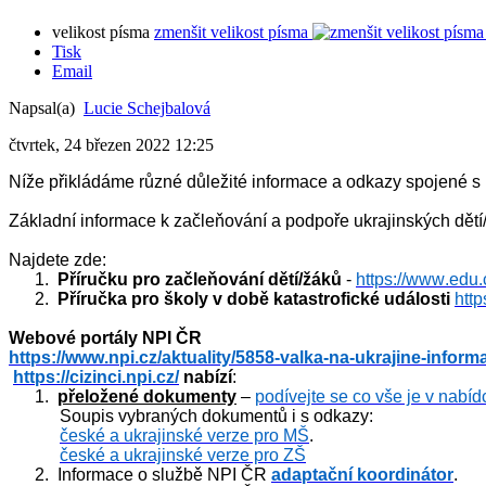
velikost písma
zmenšit velikost písma
Tisk
Email
Napsal(a)
Lucie Schejbalová
čtvrtek, 24 březen 2022 12:25
Níže přikládáme různé důležité informace a odkazy spojené s 
Základní informace k začleňování a podpoře ukrajinských dět
Najdete zde:
1.
Příručku pro začleňování dětí/žáků
 - 
https://www.edu.
2.
Příručka pro školy v době katastrofické události
http
Webové portály NPI ČR
https://www.npi.cz/aktuality/5858-valka-na-ukrajine-inform
https://cizinci.npi.cz/
 nabízí
:
1.
přeložené dokumenty
 – 
podívejte se co vše je v nabíd
Soupis vybraných dokumentů i s odkazy: 
české a ukrajinské verze pro MŠ
.
české a ukrajinské verze pro ZŠ
2.
Informace o službě NPI ČR 
adaptační koordinátor
.