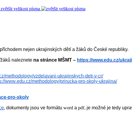
zvětšit velikost písma
příchodem nejen ukrajinských dětí a žáků do České republiky.
í/žáků naleznete
na stránce MŠMT –
https://www.edu.cz/ukraj
cz/methodology/vzdelavani-ukrajinskych-deti-v-cr/
s://www.edu.cz/methodology/prirucka-pro-skoly-ukrajina/
ace-pro-skoly
ce
, dokumenty jsou ve formátu 
word
 a 
pdf
, je možné je tedy upra