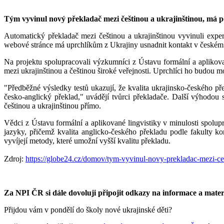
Tým vyvinul nový překladač mezi češtinou a ukrajinštinou, má
Automatický překladač mezi češtinou a ukrajinštinou vyvinuli exp
webové stránce má uprchlíkům z Ukrajiny usnadnit kontakt v českém p
Na projektu spolupracovali výzkumníci z Ústavu formální a aplikov
mezi ukrajinštinou a češtinou široké veřejnosti. Uprchlíci ho budou moc
"Předběžné výsledky testů ukazují, že kvalita ukrajinsko-českého p
česko-anglický překlad," uvádějí tvůrci překladače. Další výhodou 
češtinou a ukrajinštinou přímo.
Vědci z Ústavu formální a aplikované lingvistiky v minulosti spolu
jazyky, přičemž kvalita anglicko-českého překladu podle fakulty k
vyvíjejí metody, které umožní vyšší kvalitu překladu.
Zdroj:
https://globe24.cz/domov/tym-vyvinul-novy-prekladac-mezi-c
Za NPI ČR si dále dovoluji připojit odkazy na informace a mater
Přijdou vám v pondělí do školy nové ukrajinské děti?