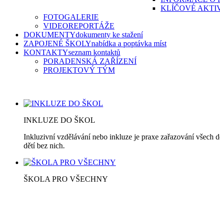
KLÍČOVÉ AKTI
FOTOGALERIE
VIDEOREPORTÁŽE
DOKUMENTY
dokumenty ke stažení
ZAPOJENÉ ŠKOLY
nabídka a poptávka míst
KONTAKTY
seznam kontaktů
PORADENSKÁ ZAŘÍZENÍ
PROJEKTOVÝ TÝM
INKLUZE DO ŠKOL
Inkluzivní vzdělávání nebo inkluze je praxe zařazování všech d
dětí bez nich.
ŠKOLA PRO VŠECHNY