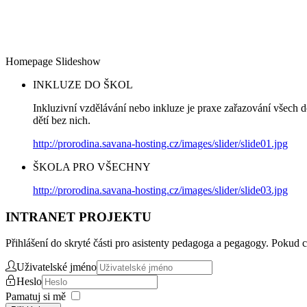
Homepage Slideshow
INKLUZE DO ŠKOL
Inkluzivní vzdělávání nebo inkluze je praxe zařazování všech d
dětí bez nich.
http://prorodina.savana-hosting.cz/images/slider/slide01.jpg
ŠKOLA PRO VŠECHNY
http://prorodina.savana-hosting.cz/images/slider/slide03.jpg
INTRANET PROJEKTU
Přihlášení do skryté části pro asistenty pedagoga a pegagogy. Pokud c
Uživatelské jméno
Heslo
Pamatuj si mě