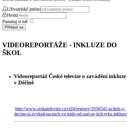
Uživatelské jméno
Heslo
Pamatuj si mě
Přihlásit se
VIDEOREPORTÁŽE - INKLUZE DO
ŠKOL
Videoreportáž České televize o zavádění inkluze
v Děčíně
http://www.ceskatelevize.cz/ct24/regiony/1936541-ucitele-v-
decine-si-zvykaji-na-ruch-ve-tride-od-zari-se-jich-tyka-inkluze