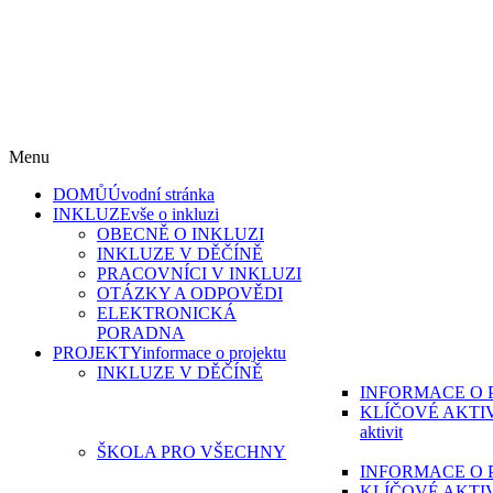
„Škola pro všechny“ reg. č. CZ.02.3.61/0.0/0.0/15_007/0000215 a
„Škola pro všechny II“, reg. CZ.02.3.61/0.0/0.0/19_075/0016967
s reg. č. CZ.02.3.61/0.0/0.0/17_051/0008814 jsou financovány z
Evropského sociálního fondu
v rámci Operačního programu Výzkum, vývoj a vzdělávání.
Menu
DOMŮ
Úvodní stránka
INKLUZE
vše o inkluzi
OBECNĚ O INKLUZI
INKLUZE V DĚČÍNĚ
PRACOVNÍCI V INKLUZI
OTÁZKY A ODPOVĚDI
ELEKTRONICKÁ
PORADNA
PROJEKTY
informace o projektu
INKLUZE V DĚČÍNĚ
INFORMACE O 
KLÍČOVÉ AKTI
aktivit
ŠKOLA PRO VŠECHNY
INFORMACE O 
KLÍČOVÉ AKTI