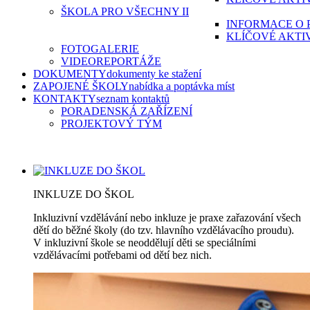
ŠKOLA PRO VŠECHNY II
INFORMACE O 
KLÍČOVÉ AKTI
FOTOGALERIE
VIDEOREPORTÁŽE
DOKUMENTY
dokumenty ke stažení
ZAPOJENÉ ŠKOLY
nabídka a poptávka míst
KONTAKTY
seznam kontaktů
PORADENSKÁ ZAŘÍZENÍ
PROJEKTOVÝ TÝM
INKLUZE DO ŠKOL
Inkluzivní vzdělávání nebo inkluze je praxe zařazování všech
dětí do běžné školy (do tzv. hlavního vzdělávacího proudu).
V inkluzivní škole se neoddělují děti se speciálními
vzdělávacími potřebami od dětí bez nich.