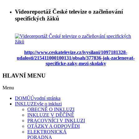
Videoreportáž České televize o začleňování
specifických žáků
http://www.ceskatelevize.cz/ivysilani/1097181328-
udalosti/215411000100131/obsah/377836-jak-zaclenovat-
specificke-zaky-mezi-skolaky
HLAVNÍ MENU
Menu
DOMŮ
Úvodní stránka
INKLUZE
vše o inkluzi
OBECNĚ O INKLUZI
INKLUZE V DĚČÍNĚ
PRACOVNÍCI V INKLUZI
OTÁZKY A ODPOVĚDI
ELEKTRONICKÁ
PORADNA