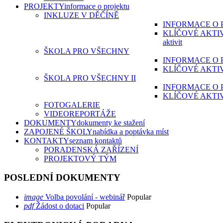
PROJEKTY
informace o projektu
INKLUZE V DĚČÍNĚ
INFORMACE O 
KLÍČOVÉ AKTI
aktivit
ŠKOLA PRO VŠECHNY
INFORMACE O 
KLÍČOVÉ AKTI
ŠKOLA PRO VŠECHNY II
INFORMACE O 
KLÍČOVÉ AKTI
FOTOGALERIE
VIDEOREPORTÁŽE
DOKUMENTY
dokumenty ke stažení
ZAPOJENÉ ŠKOLY
nabídka a poptávka míst
KONTAKTY
seznam kontaktů
PORADENSKÁ ZAŘÍZENÍ
PROJEKTOVÝ TÝM
POSLEDNÍ DOKUMENTY
image
Volba povolání - webinář
Popular
pdf
Žádost o dotaci
Popular