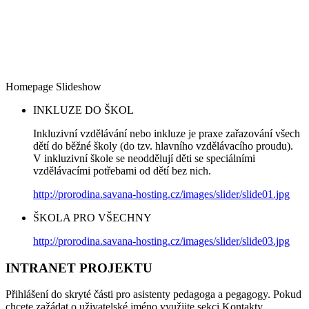
Homepage Slideshow
INKLUZE DO ŠKOL
Inkluzivní vzdělávání nebo inkluze je praxe zařazování všech
dětí do běžné školy (do tzv. hlavního vzdělávacího proudu).
V inkluzivní škole se neoddělují děti se speciálními
vzdělávacími potřebami od dětí bez nich.
http://prorodina.savana-hosting.cz/images/slider/slide01.jpg
ŠKOLA PRO VŠECHNY
http://prorodina.savana-hosting.cz/images/slider/slide03.jpg
INTRANET PROJEKTU
Přihlášení do skryté části pro asistenty pedagoga a pegagogy. Pokud
chcete zažádat o uživatelské jméno využijte sekci Kontakty.