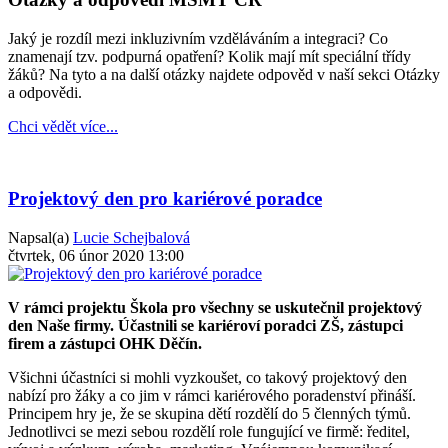
Jaký je rozdíl mezi inkluzivním vzděláváním a integraci? Co
znamenají tzv. podpurná opatření? Kolik mají mít speciální třídy
žáků? Na tyto a na další otázky najdete odpověd v naší sekci Otázky
a odpovědi.
Chci vědět více...
Projektový den pro kariérové poradce
Napsal(a)
Lucie Schejbalová
čtvrtek, 06 únor 2020 13:00
V rámci projektu Škola pro všechny se uskutečnil projektový
den Naše firmy. Účastnili se kariéroví poradci ZŠ, zástupci
firem a zástupci OHK Děčín.
Všichni účastníci si mohli vyzkoušet, co takový projektový den
nabízí pro žáky a co jim v rámci kariérového poradenství přináší.
Principem hry je, že se skupina dětí rozdělí do 5 členných týmů.
Jednotlivci se mezi sebou rozdělí role fungující ve firmě: ředitel,