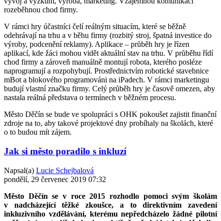
vývoj a výzkum, výroba, marketing. Vzájemnou komunikací
rozeběhnou chod firmy.
V rámci hry účastníci čelí reálným situacím, které se běžně
odehrávají na trhu a v běhu firmy (rozbitý stroj, špatná investice do
výroby, podcenění reklamy). Aplikace – průběh hry je řízen
aplikací, kde žáci mohou vidět aktuální stav na trhu. V průběhu řídí
chod firmy a zároveň manuálně montují robota, kterého posléze
naprogramují a rozpohybují. Prostřednictvím robotické stavebnice
mBot a blokového programováni na iPadech. V rámci marketingu
budují vlastní značku firmy. Celý průběh hry je časově omezen, aby
nastala reálná představa o termínech v běžném procesu.
Město Děčín se bude ve spolupráci s OHK pokoušet zajistit finanční
zdroje na to, aby takové projektové dny probíhaly na školách, které
o to budou mít zájem.
Jak si město poradilo s inkluzí
Napsal(a)
Lucie Schejbalová
pondělí, 29 červenec 2019 07:32
Město Děčín se v roce 2015 rozhodlo pomoci svým školám
v nadcházející těžké zkoušce, a to direktivním zavedení
inkluzivního vzdělávání, kterému nepředcházelo žádné pilotní