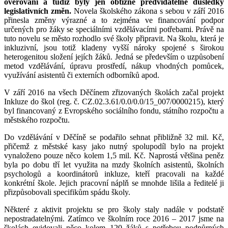
ověřování a tudíž byly jen obtížně předvídatelné důsledky
legislativních změn.
Novela školského zákona s sebou v září 2016
přinesla změny výrazné a to zejména ve financování podpor
určených pro žáky se speciálními vzdělávacími potřebami. Právě na
tuto novelu se město rozhodlo své školy připravit. Na školu, která je
inkluzivní, jsou totiž kladeny vyšší nároky spojené s širokou
heterogenitou složení jejích žáků. Jedná se především o uzpůsobení
metod vzdělávání, úpravu prostředí, nákup vhodných pomůcek,
využívání asistentů či externích odborníků apod.
V září 2016 na všech Děčínem zřizovaných školách začal projekt
Inkluze do škol (reg. č. CZ.02.3.61/0.0/0.0/15_007/0000215), který
byl financovaný z Evropského sociálního fondu, státního rozpočtu a
městského rozpočtu.
Do vzdělávání v Děčíně se podařilo sehnat přibližně 32 mil. Kč,
přičemž z městské kasy jako nutný spolupodíl bylo na projekt
vynaloženo pouze něco kolem 1,5 mil. Kč. Naprostá většina peněz
byla po dobu tří let využita na mzdy školních asistentů, školních
psychologů a koordinátorů inkluze, kteří pracovali na každé
konkrétní škole. Jejich pracovní náplň se mnohde lišila a ředitelé ji
přizpůsobovali specifikům spádu školy.
Některé z aktivit projektu se pro školy staly nadále v podstatě
nepostradatelnými. Zatímco ve školním roce 2016 – 2017 jsme na
školách evidovali něco kolem 120 žáků s potřebou podpůrných