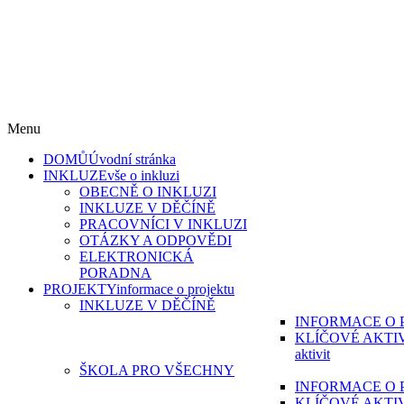
„Škola pro všechny“ reg. č. CZ.02.3.61/0.0/0.0/15_007/0000215 a
„Škola pro všechny II“, reg. CZ.02.3.61/0.0/0.0/19_075/0016967
s reg. č. CZ.02.3.61/0.0/0.0/17_051/0008814 jsou financovány z
Evropského sociálního fondu
v rámci Operačního programu Výzkum, vývoj a vzdělávání.
Menu
DOMŮ
Úvodní stránka
INKLUZE
vše o inkluzi
OBECNĚ O INKLUZI
INKLUZE V DĚČÍNĚ
PRACOVNÍCI V INKLUZI
OTÁZKY A ODPOVĚDI
ELEKTRONICKÁ
PORADNA
PROJEKTY
informace o projektu
INKLUZE V DĚČÍNĚ
INFORMACE O 
KLÍČOVÉ AKTI
aktivit
ŠKOLA PRO VŠECHNY
INFORMACE O 
KLÍČOVÉ AKTI