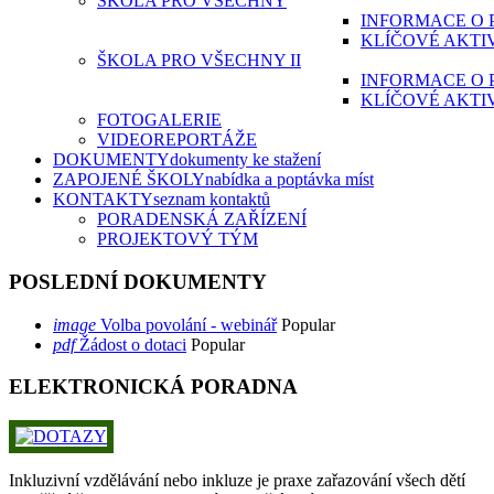
ŠKOLA PRO VŠECHNY
INFORMACE O 
KLÍČOVÉ AKTI
ŠKOLA PRO VŠECHNY II
INFORMACE O 
KLÍČOVÉ AKTI
FOTOGALERIE
VIDEOREPORTÁŽE
DOKUMENTY
dokumenty ke stažení
ZAPOJENÉ ŠKOLY
nabídka a poptávka míst
KONTAKTY
seznam kontaktů
PORADENSKÁ ZAŘÍZENÍ
PROJEKTOVÝ TÝM
POSLEDNÍ DOKUMENTY
image
Volba povolání - webinář
Popular
pdf
Žádost o dotaci
Popular
ELEKTRONICKÁ PORADNA
Inkluzivní vzdělávání nebo inkluze je praxe zařazování všech dětí