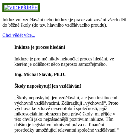
Inkluzivní vzdělávání nebo inkluze je praxe zařazování všech dětí
do běžné školy (do tzv. hlavního vzdělávacího proudu).
Chci vědět více...
Inkluze je proces hledání
Inkluze je pro mě nikdy nekončící proces hledání, ve
kterém je odlišnost něco naprosto samozřejmého.
Ing. Michal Slavík, Ph.D.
Školy neposkytují jen vzdělávání
„Školy neposkytují jen vzdělávání, ale jsou institucemi
výchovně vzdělávacími. Zdůrazňuji „výchovně“. Proto
výchova ke zdravé nexenofobní společnosti, jejíž
mikrosociálním obrazem jsou právě školy, mi přijde v
této chvíli jako nejzásadnější pozitivum inkluze. Tím
dalším je legislativní ukotvení práva na finanční
prostředky umožňující relevantní společné vzdělávání.“