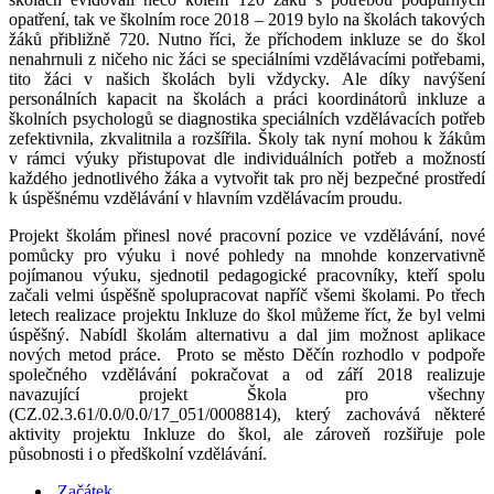
opatření, tak ve školním roce 2018 – 2019 bylo na školách takových
žáků přibližně 720. Nutno říci, že příchodem inkluze se do škol
nenahrnuli z ničeho nic žáci se speciálními vzdělávacími potřebami,
tito žáci v našich školách byli vždycky. Ale díky navýšení
personálních kapacit na školách a práci koordinátorů inkluze a
školních psychologů se diagnostika speciálních vzdělávacích potřeb
zefektivnila, zkvalitnila a rozšířila. Školy tak nyní mohou k žákům
v rámci výuky přistupovat dle individuálních potřeb a možností
každého jednotlivého žáka a vytvořit tak pro něj bezpečné prostředí
k úspěšnému vzdělávání v hlavním vzdělávacím proudu.
Projekt školám přinesl nové pracovní pozice ve vzdělávání, nové
pomůcky pro výuku i nové pohledy na mnohde konzervativně
pojímanou výuku, sjednotil pedagogické pracovníky, kteří spolu
začali velmi úspěšně spolupracovat napříč všemi školami. Po třech
letech realizace projektu Inkluze do škol můžeme říct, že byl velmi
úspěšný. Nabídl školám alternativu a dal jim možnost aplikace
nových metod práce. Proto se město Děčín rozhodlo v podpoře
společného vzdělávání pokračovat a od září 2018 realizuje
navazující projekt Škola pro všechny
(CZ.02.3.61/0.0/0.0/17_051/0008814), který zachovává některé
aktivity projektu Inkluze do škol, ale zároveň rozšiřuje pole
působnosti i o předškolní vzdělávání.
Začátek