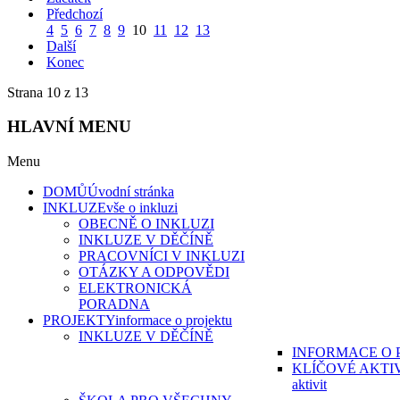
Předchozí
4
5
6
7
8
9
10
11
12
13
Další
Konec
Strana 10 z 13
HLAVNÍ MENU
Menu
DOMŮ
Úvodní stránka
INKLUZE
vše o inkluzi
OBECNĚ O INKLUZI
INKLUZE V DĚČÍNĚ
PRACOVNÍCI V INKLUZI
OTÁZKY A ODPOVĚDI
ELEKTRONICKÁ
PORADNA
PROJEKTY
informace o projektu
INKLUZE V DĚČÍNĚ
INFORMACE O 
KLÍČOVÉ AKTI
aktivit